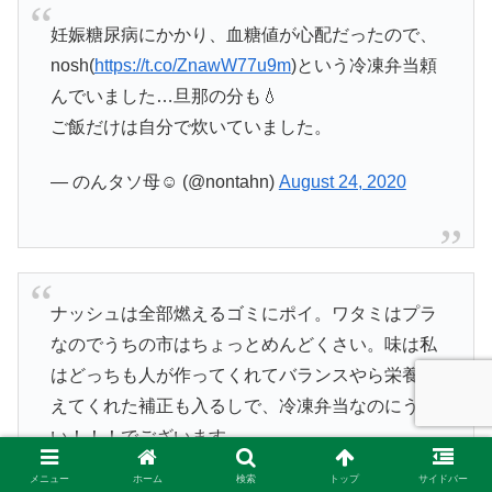
妊娠糖尿病にかかり、血糖値が心配だったので、
nosh(
https://t.co/ZnawW77u9m
)という冷凍弁当頼
んでいました…旦那の分も💧
ご飯だけは自分で炊いていました。
— のんタソ母☺︎ (@nontahn)
August 24, 2020
ナッシュは全部燃えるゴミにポイ。ワタミはプラ
なのでうちの市はちょっとめんどくさい。味は私
はどっちも人が作ってくれてバランスやら栄養考
えてくれた補正も入るしで、冷凍弁当なのにうま
い！！！でございます。
メニュー
ホーム
検索
トップ
サイドバー
— ガル (@garucchi)
August 26, 2020