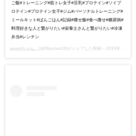
ご飯#トレーニング#筋トレ女子#豆乳#プロテイン#ソイプ
ロテイン#プロテイン女子#ジム#パーソナルトレーニング#
ミールキット#ばんごはん#記録#痩せ飯#食べ痩せ#糖尿病#
料理好きな人と繋がりたい#栄養士さんと繋がりたい#冷凍
弁当#レンチン
ayumiちゃん。
(@06pchan18)がシェアした投稿 –
2019年 1月月10日午前4時23分PST