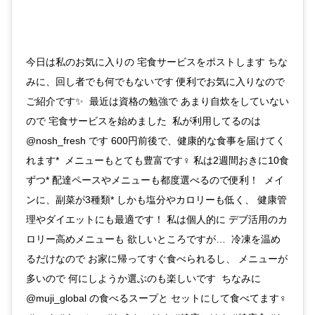
今日は私のお気に入りの 宅食サービスをポストします ちな
みに、回し者でも何でもないです 便利でお気に入りなので
ご紹介です✨ ㅤㅤㅤㅤㅤㅤㅤㅤㅤㅤㅤ 最近は資格の勉強で あまり自炊をしていない
ので 宅食サービスを始めました ㅤㅤㅤㅤㅤㅤㅤㅤㅤㅤㅤㅤㅤ 私が利用してるのは
@nosh_fresh です 600円前後で、健康的な食事を届けてく
れます* ㅤㅤㅤㅤㅤㅤㅤㅤㅤㅤㅤㅤㅤ メニューもとても豊富です‍♀️ 私は2週間おきに10食
ずつ* 配達ペースやメニューも都度選べるので便利！ ㅤㅤㅤㅤㅤㅤㅤㅤㅤㅤㅤㅤㅤ メイ
ンに、副菜が3種類* しかも塩分やカロリーも低く、 健康管
理やダイエットにも最適です！ㅤㅤㅤㅤㅤㅤㅤㅤㅤㅤㅤㅤㅤ 私は個人的に デブ活用のカ
ロリー高めメニューも 欲しいところですが… ㅤㅤㅤㅤㅤㅤㅤㅤㅤㅤㅤㅤㅤ 冷凍を温め
るだけなので お家に帰ってすぐ食べられるし、 メニューが
多いので 何にしようか選ぶのも楽しいです ㅤㅤㅤㅤㅤㅤㅤㅤㅤㅤㅤㅤㅤ ちなみに
@muji_global の食べるスープと セットにして食べてます‍♀️