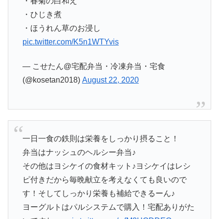
・春菊の白和え
・ひじき煮
・ほうれん草のお浸し
pic.twitter.com/K5n1WTYvis
— こせたん@宅配弁当・冷凍弁当・宅食
(@kosetan2018)
August 22, 2020
一日一食の鉄則は栄養をしっかり摂ること！
弁当はナッシュのヘルシー弁当♪
その他はヨシケイの食材キット♪ヨシケイはレシ
ピ付きだから毎晩献立を考えなくても良いので
す！そしてしっかり栄養も補給できるーん♪
ヨーグルトはパルシステムで購入！宅配ありがた