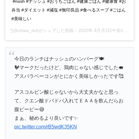
ㅤㅤㅤㅤㅤㅤㅤㅤㅤㅤㅤㅤㅤ #nosh #ナッシュ #おうちごはん #健康ごはん #健康食 #お
弁当 #ダイエット #減塩 #無印良品 #食べるスープ #ごはん
#美味しい
*
(@chiwa_dct)がシェアした投稿 –
2020年 8月月2日午前10時04分PDT
今日のランチはナッシュのハンバーグ🍽
🐓マークだったけど、鶏肉じゃない感じでした🐖
アスパラベーコンがとにかく美味しかったです🥰
アスコルビン酸じゃないから大丈夫かなと思っ
て、クエン酸ドバドバ入れてＥＡＡを飲んだらお
腹ピーピー😅
まぁ、秘めるより良いです✨
pic.twitter.com/rB5wdK35KN