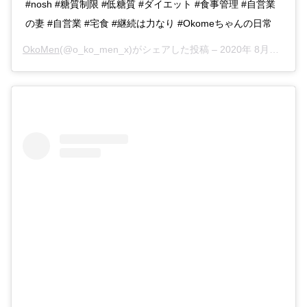
#nosh #糖質制限 #低糖質 #ダイエット #食事管理 #自営業
の妻 #自営業 #宅食 #継続は力なり #Okomeちゃんの日常
OkoMen
(@o_ko_men_x)がシェアした投稿 –
2020年 8月月16日午前3時42分PDT