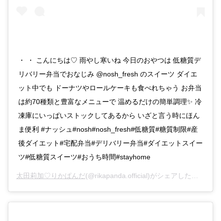
・ ・ こんにちは♡ 雨やし寒いね 今日のおやつは 低糖質デ
リバリー弁当でおなじみ @nosh_fresh のスイーツ ダイエ
ット中でも ドーナツやロールケーキも食べれちゃう お弁当
は約70種類と豊富なメニューで 温めるだけの簡単調理✨ 冷
凍庫にいっぱいストックしてあるから いざと言う時にほん
ま便利 #ナッシュ#nosh#nosh_fresh#低糖質#糖質制限#産
後ダイエット#宅配弁当#デリバリー弁当#ダイエットスイー
ツ#低糖質スイーツ#おうち時間#stayhome
太田莉加♡りかぱんだ
(@rikapanda.official)がシェアした投稿 –
2