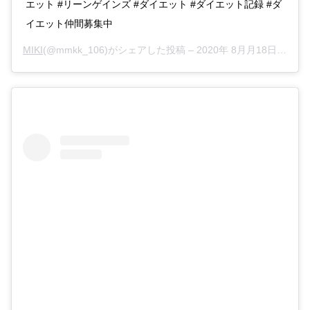
エット #リーンゲインズ #ダイエット #ダイエット記録 #ダ
イエット仲間募集中
MIKI
(@mmkk_106)がシェアした投稿 –
2020年 8月月18日午前5時20分PDT