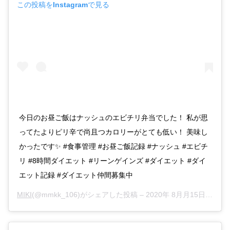
この投稿をInstagramで見る
今日のお昼ご飯はナッシュのエビチリ弁当でした！ 私が思
ってたよりピリ辛で尚且つカロリーがとても低い！ 美味し
かったです✨ #食事管理 #お昼ご飯記録 #ナッシュ #エビチ
リ #8時間ダイエット #リーンゲインズ #ダイエット #ダイ
エット記録 #ダイエット仲間募集中
MIKI
(@mmkk_106)がシェアした投稿 –
2020年 8月月15日午後8時31分PDT