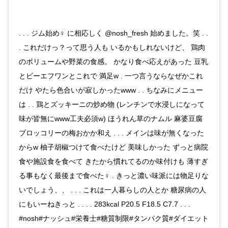
. . . ジム始め‍♀️ に相応しく @nosh_fresh 始めました。笑 . .
. これだけっ？って思う人も いるかもしれないけど、 鶏肉
のボリュームや野菜の食感。 かなり食べ応えがあった 豆乳
とビーエフワンとこれで 満足w . 一つ言うならなぜかこれ
だけ やたら色合いが寂しかったwww . . ちなみにメニュー
は . . 鶏とズッキーニの炒め物 (レンチンで水浸しになって
味が皆無にwww工夫必須w) ほうれん草のナムル 麻婆豆腐
ブロッコリーの梅おかか和え . . . メインは味が無くなった
からw 柚子胡椒つけて食べたけど 美味しかった ずっと病院
食や施設食を食べて きたから慣れてるのか味付けも 薄すぎ
る事もなく最後まで食べた‍♀️ . きっと濃い味派には物足りな
いでしょう、、 . . . これは一人暮らしの人とか 糖尿病の人
にもいーねきっと . . . . 283kcal P20.5 F18.5 C7.7 . . .
#nosh#ナッシュ#栄養士#糖質制限#タンパク質#ダイエット