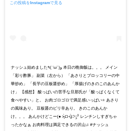
この投稿をInstagramで見る
ナッシュ始めました٩( ‘ω’ )و 本日の晩御飯は。。。 メイン
「彩り酢豚」 副菜（左から） 「あさりとブロッコリーの中
華炒め」 「長芋の豆板醤炒め」 「厚揚げのきのこのあんか
け」 【感想】 酸っぱいの苦手な旦那氏が「酸っぱくなくて
食べやすい」と。 お肉ゴロゴロで満足感いっぱい⭐️ あさり
の風味あり。 豆板醤のピリ辛あり。 きのこのあんか
け。。。 あんかけどこー(● ˃̶͈̀ロ˂̶͈́)੭ꠥ⁾⁾ レンチンしすぎちゃ
ったかなぁ お肉料理は満足できるの沢山♫ #ナッシュ