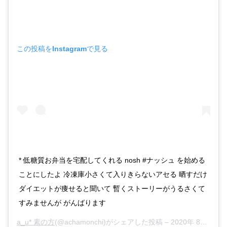
この投稿をInstagramで見る
* 低糖質お弁当を宅配してくれる nosh #ナッシュ を始める
ことにしたよ 冷凍庫小さくて入りきらないアセる 晒すだけ
ダイエットが痩せると聞いて 暫くストーリーがうるさくて
すみませんが がんばります
a_u* 素の方
(@achamonchi)がシェアした投稿 –
2020年 8月月24日午後9時23分PDT