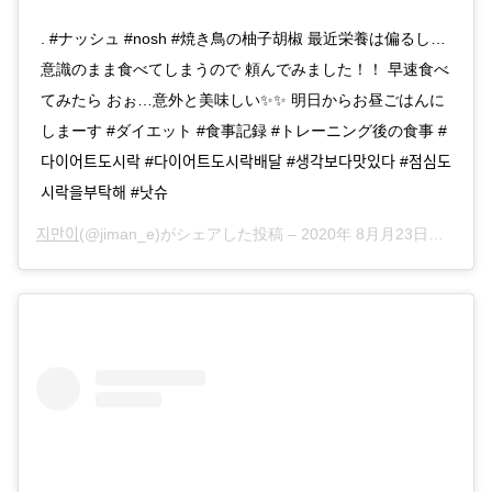
. #ナッシュ #nosh #焼き鳥の柚子胡椒 最近栄養は偏るし…
意識のまま食べてしまうので 頼んでみました！！ 早速食べ
てみたら おぉ…意外と美味しい✨✨ 明日からお昼ごはんに
しまーす #ダイエット #食事記録 #トレーニング後の食事 #
다이어트도시락 #다이어트도시락배달 #생각보다맛있다 #점심도
시락을부탁해 #낫슈
지만이
(@jiman_e)がシェアした投稿 –
2020年 8月月23日午前3時04分PDT