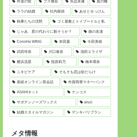
外道の歌
ブス無双
失恋未遂
血の轍
ララの結婚
社内探偵
あせとせっけん
執事たちの沈黙
ゴミ屋敷とトイプードルと私
じゃあ、君の代わりに殺そうか？
娘の友達
ConoHa WING
本田翼
今田美桜
武田玲奈
川口春奈
池田エライザ
横浜流星
指原莉乃
橋本環奈
ニキビケア
そもそも恋は欲だらけ
産経オンライン英会話
外貨両替マネーバンク
ASAHIネット
ケンコス
サボテンノーズワックス
aruci
結婚スタイルマガジン
デンキバリブラシ
メタ情報