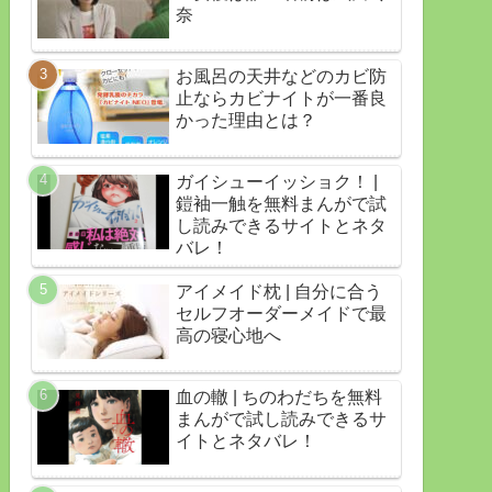
奈
お風呂の天井などのカビ防
止ならカビナイトが一番良
かった理由とは？
ガイシューイッショク！ |
鎧袖一触を無料まんがで試
し読みできるサイトとネタ
バレ！
アイメイド枕 | 自分に合う
セルフオーダーメイドで最
高の寝心地へ
血の轍 | ちのわだちを無料
まんがで試し読みできるサ
イトとネタバレ！