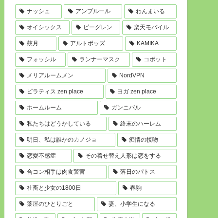
ナッシュ
アンプルール
わんまいる
オイシックス
ビーグレン
楽天モバイル
鼓月
アルトポッズ
KAMIKA
フォッシル
ランナーマスク
コボット
メリアルームメン
NordVPN
ピラティス zen place
ヨガ zen place
ホームルーム
ガンニバル
私たちはどうかしている
終末のハーレム
明日、私は誰かのカノジョ
痴情の接吻
恋愛不感症
その着せ替え人形は恋をする
合コン相手は肉食警官
落日のパトス
社畜と少女の1800日
春駒
薬屋のひとりごと
妻、小学生になる