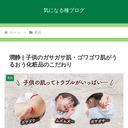
気になる種ブログ
ホーム
美容
潤静 | 子供のガサガサ肌・ゴワゴワ肌がう
るおう化粧品のこだわり
美容