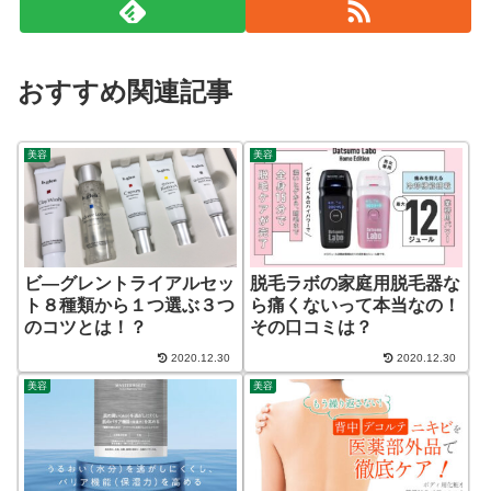
おすすめ関連記事
美容
美容
ビ―グレントライアルセッ
脱毛ラボの家庭用脱毛器な
ト８種類から１つ選ぶ３つ
ら痛くないって本当なの！
のコツとは！？
その口コミは？
2020.12.30
2020.12.30
美容
美容