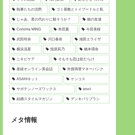
執事たちの沈黙
ゴミ屋敷とトイプードルと私
じゃあ、君の代わりに殺そうか？
娘の友達
ConoHa WING
本田翼
今田美桜
武田玲奈
川口春奈
池田エライザ
横浜流星
指原莉乃
橋本環奈
ニキビケア
そもそも恋は欲だらけ
産経オンライン英会話
外貨両替マネーバンク
ASAHIネット
ケンコス
サボテンノーズワックス
aruci
結婚スタイルマガジン
デンキバリブラシ
メタ情報