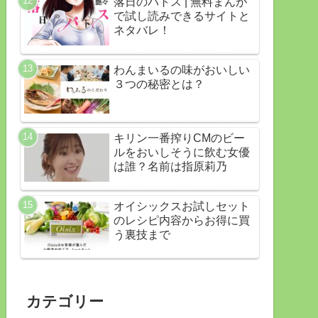
落日のパトス | 無料まんが
で試し読みできるサイトと
ネタバレ！
わんまいるの味がおいしい
３つの秘密とは？
キリン一番搾りCMのビー
ルをおいしそうに飲む女優
は誰？名前は指原莉乃
オイシックスお試しセット
のレシピ内容からお得に買
う裏技まで
カテゴリー