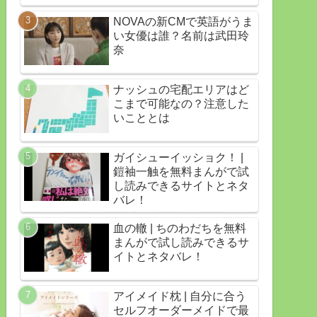
NOVAの新CMで英語がうま
い女優は誰？名前は武田玲
奈
ナッシュの宅配エリアはど
こまで可能なの？注意した
いこととは
ガイシューイッショク！ |
鎧袖一触を無料まんがで試
し読みできるサイトとネタ
バレ！
血の轍 | ちのわだちを無料
まんがで試し読みできるサ
イトとネタバレ！
アイメイド枕 | 自分に合う
セルフオーダーメイドで最