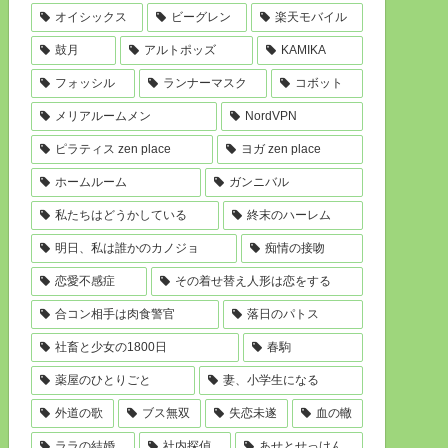
オイシックス
ビーグレン
楽天モバイル
鼓月
アルトポッズ
KAMIKA
フォッシル
ランナーマスク
コボット
メリアルームメン
NordVPN
ピラティス zen place
ヨガ zen place
ホームルーム
ガンニバル
私たちはどうかしている
終末のハーレム
明日、私は誰かのカノジョ
痴情の接吻
恋愛不感症
その着せ替え人形は恋をする
合コン相手は肉食警官
落日のパトス
社畜と少女の1800日
春駒
薬屋のひとりごと
妻、小学生になる
外道の歌
ブス無双
失恋未遂
血の轍
ララの結婚
社内探偵
あせとせっけん